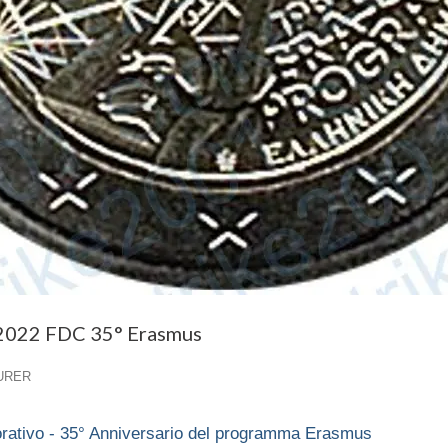
 2022 FDC 35° Erasmus
URER
tivo - 35° Anniversario del programma Erasmus